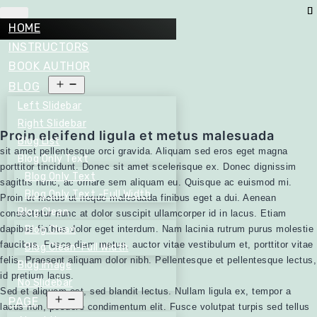
HOME
INSTRUCTORS
BOOK AUTHOR
Open
BLOG
menu
Left Slidebar
Right Slidebar
Proin eleifend ligula et metus malesuada
Blog List
sit amet pellentesque orci gravida. Aliquam sed eros eget magna
Blog Only Text
porttitor tincidunt. Donec sit amet scelerisque ex. Donec dignissim
Blog Only Text
sagittis nunc, ac ornare sem aliquam eu. Quisque ac euismod mi.
Blog Only Text -Full Width
Proin ut metus ut neque malesuada finibus eget a dui. Aenean
Blog Clean
consectetur nunc at dolor suscipit ullamcorper id in lacus. Etiam
dapibus finibus dolor eget interdum. Nam lacinia rutrum purus molestie
Blog Clean
faucibus. Fusce diam metus, auctor vitae vestibulum et, porttitor vitae
Blog Clean-Full Width
felis. Praesent aliquam dolor nibh. Pellentesque et pellentesque lectus,
Blog Image
id pretium lacus.
No Slidebar
Sed et aliquam est, sed blandit lectus. Nullam ligula ex, tempor a
Open
PAGE
lacus non, posuere condimentum elit. Fusce volutpat turpis sed tellus
menu