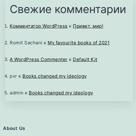
Свежие комментарии
Комментатор WordPress
к
Привет, мир!
Romit Sachani
к
My favourite books of 2021
A WordPress Commenter
к
Default Kit
pvr
к
Books changed my ideology
admin
к
Books changed my ideology
About Us