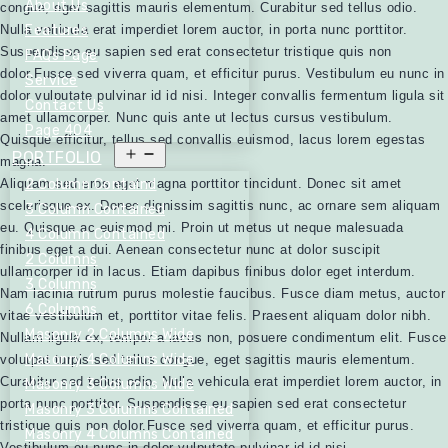
About Us
congue, eget sagittis mauris elementum. Curabitur sed tellus odio.
Nulla vehicula erat imperdiet lorem auctor, in porta nunc porttitor.
Features
Suspendisse eu sapien sed erat consectetur tristique quis non
FAQs Page
dolor.Fusce sed viverra quam, et efficitur purus. Vestibulum eu nunc in
Service
dolor vulputate pulvinar id id nisi. Integer convallis fermentum ligula sit
Contact Us
amet ullamcorper. Nunc quis ante ut lectus cursus vestibulum.
Page 404
Quisque efficitur, tellus sed convallis euismod, lacus lorem egestas
Open
PORTFOLIO
magna.
menu
Aliquam sed eros eget magna porttitor tincidunt. Donec sit amet
2 Column Containd
scelerisque ex. Donec dignissim sagittis nunc, ac ornare sem aliquam
3 Column Contained
eu. Quisque ac euismod mi. Proin ut metus ut neque malesuada
4 Column Contained
finibus eget a dui. Aenean consectetur nunc at dolor suscipit
2 Columns
ullamcorper id in lacus. Etiam dapibus finibus dolor eget interdum.
3 Columns
Nam lacinia rutrum purus molestie faucibus. Fusce diam metus, auctor
6 Columns
vitae vestibulum et, porttitor vitae felis. Praesent aliquam dolor nibh.
Masonry 2 Columns Wide
Nullam ligula ex, tempor a lacus non, posuere condimentum elit. Fusce
Masonry 4 Columns Wide
volutpat turpis sed tellus congue, eget sagittis mauris elementum.
Curabitur sed tellus odio. Nulla vehicula erat imperdiet lorem auctor, in
Masonry 3 Columns Wide
porta nunc porttitor. Suspendisse eu sapien sed erat consectetur
Masonry 3 Columns Contained
tristique quis non dolor.Fusce sed viverra quam, et efficitur purus.
Masonry 4 Columns Contained
Vestibulum eu nunc in dolor vulputate pulvinar id id nisi.